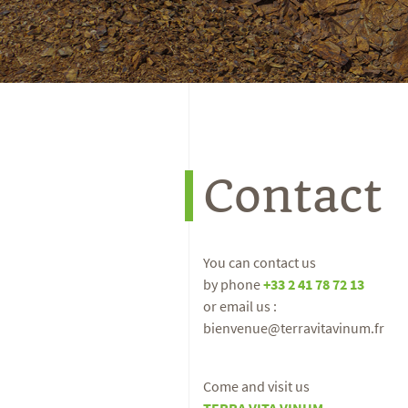
Contact
You can contact us
by phone
+33 2 41 78 72 13
or email us :
bienvenue@terravitavinum.fr
Come and visit us