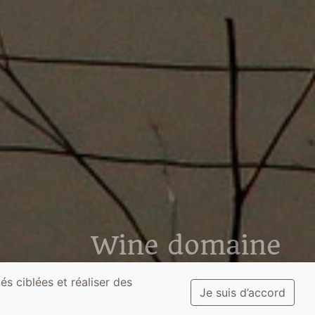
Wine domaine
located on the terroirs of Anjou noir
és ciblées et réaliser des
Je suis d’accord
Organic and biodynamic wines