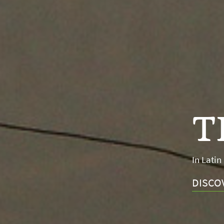
V
In Latin
THE BI