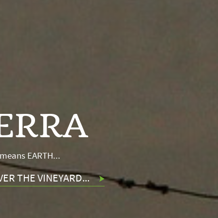
ITA
 means LIFE...
ODYNAMICS, THE TEAM...