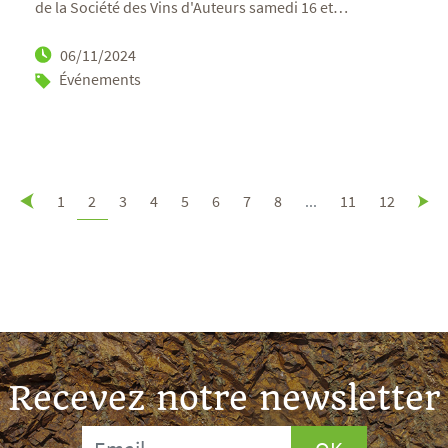
de la Société des Vins d'Auteurs samedi 16 et
…
06/11/2024
Événements
1
2
3
4
5
6
7
8
...
11
12
Recevez notre newsletter